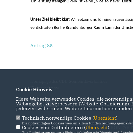
Ein leistungsfähiger ÖPNV ist keine „Nice-to-have“-Leist
Unser Ziel bleibt klar:
Wir setzen uns für einen zuverläs
verdichteten Berlin/Brandenburger Raum kann der Umsti
Antrag 85
Homepage des CDU Gemeindeverbandes
Kleinmachnow
Cookie Hinweis
Diese Webseite verwendet Cookies, die notwendig si
Webangebot zu verbessern (Website-Optmierung). Fü
jederzeit widerrufen. Weitere Informationen finden
Technisch notwendige Cookies (
Übersicht
)
Die notwendigen Cookies werden allein für den ordnungsgemäßen 
Cookies von Drittanbietern (
IMPRESSUM
DATENSCHUTZ
Übersicht
)
KONTAKT
Zur Optimierung unserer Webseite binden wir Dienste und Angebot