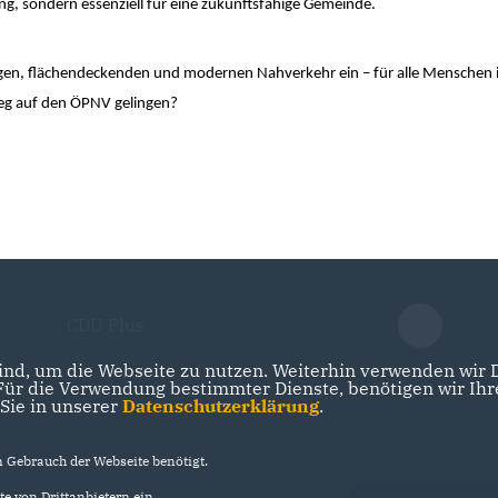
ung, sondern essenziell für eine zukunftsfähige Gemeinde.
sigen, flächendeckenden und modernen Nahverkehr ein – für alle Menschen
eg auf den ÖPNV gelingen?
CDU Plus
nd, um die Webseite zu nutzen. Weiterhin verwenden wir Di
r die Verwendung bestimmter Dienste, benötigen wir Ihre 
 Sie in unserer
Datenschutzerklärung
.
Gebrauch der Webseite benötigt.
e von Drittanbietern ein.