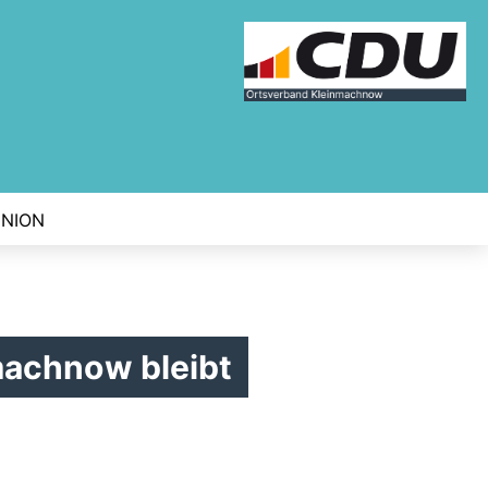
UNION
machnow bleibt