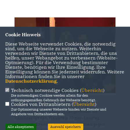
Cookie Hinweis
Diese Webseite verwendet Cookies, die notwendig
sind, um die Webseite zu nutzen. Weiterhin
verwenden wir Dienste von Drittanbietern, die uns
helfen, unser Webangebot zu verbessern (Website-
Optmierung). Für die Verwendung bestimmter
Dienste, benötigen wir Ihre Einwilligung. Ihre
Einwilligung können Sie jederzeit widerrufen. Weitere
Informationen finden Sie in unserer
Datenschutzerklärung
.
Technisch notwendige Cookies (
Übersicht
)
Die notwendigen Cookies werden allein für den
ordnungsgemäßen Gebrauch der Webseite benötigt.
Cookies von Drittanbietern (
Übersicht
)
Dietrich Rudorff wurde auf der gestrigen
Zur Optimierung unserer Webseite binden wir Dienste und
Wahlkreisversammlung in Langerwisch als
Angebote von Drittanbietern ein.
Kandidat für den Wahlkreis 20 zum Landtag
nominiert. Er setzte sich mit 14 Stimmen gegen
Alle akzeptieren
Auswahl speichern