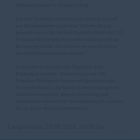
Kreisvorsitzende Dr. Saskia Ludwig.
Für den Wahlkreis 20 setzte sich Dietrich Rudorff
aus Kleinmachnow gegen den Teltower Ronny
Bereczki durch. Mit Dietrich Rudorff schickt die CDU
Potsdam-Mittelmark einen erfahrenen Anwalt ins
Rennen geschickt, der ab heute an dem Erringen
des Direktmandates hart arbeitet.
Im Wahlkreis 18 haben die Mitglieder Anja
Schmollack gewählt. Damit hat sich die CDU
Potsdam-Mittelmark für eine erfolgreiche junge
Frau entschieden, die bereits in den vergangenen
Jahren bewiesen hat, dass sie beständig und
strukturiert nicht nur für Ihre Heimatstadt, sondern
für die ganze Region gearbeitet hat.
Langerwisch, 29.09.2018, 10:00 Uhr